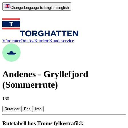
Change language to English
English
Våre ruter
Om oss
Karriere
Kundeservice
Andenes - Gryllefjord
(Sommerrute)
180
Rutetider
Pris
Info
Rutetabell hos Troms fylkestrafikk