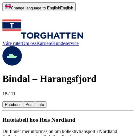
Change language to English
English
Våre ruter
Om oss
Karriere
Kundeservice
Bindal – Harangsfjord
18-111
Rutetider
Pris
Info
Rutetabell hos Reis Nordland
Du finner mer informasjon om kollektivtransport i Nordland