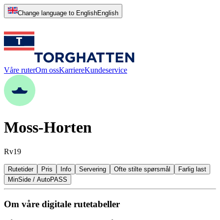
Change language to English
English
Våre ruter
Om oss
Karriere
Kundeservice
Moss-Horten
Rv19
Rutetider
Pris
Info
Servering
Ofte stilte spørsmål
Farlig last
MinSide / AutoPASS
Om våre digitale rutetabeller